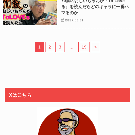
70歳のおじいちゃんが『To Love
る』を読んだらどのキャラに一番ハ
マるのか
2024.06.01
1
2
3
…
19
>
Xはこちら