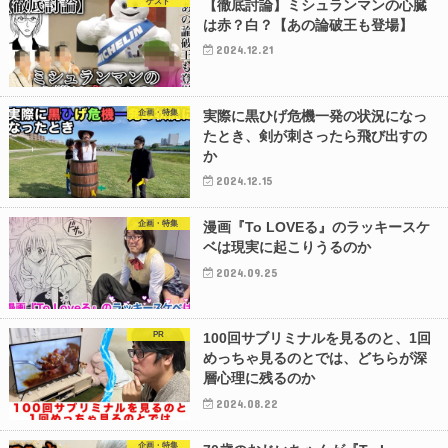
ゲスト
【徹底討論】ミシュランマンの心臓
は赤？白？【あの論破王も登場】
2024.12.21
企画・特集
実際に黒ひげ危機一発の状況になっ
たとき、剣が刺さったら飛び出すの
か
2024.12.15
企画・特集
漫画『To LOVEる』のラッキースケ
ベは現実に起こりうるのか
2024.09.25
PR
100回サブリミナルを見るのと、1回
めっちゃ見るのとでは、どちらが深
層心理に残るのか
2024.08.22
企画・特集