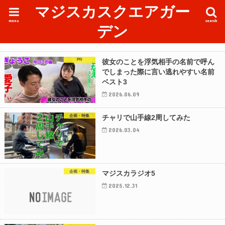
マジスカスクエアガー
menu
search
デン
PR
彼女のことを浮気相手の名前で呼ん
でしまった際に言い逃れやすい名前
ベスト3
2026.06.09
企画・特集
チャリで山手線2周してみた
2026.03.04
企画・特集
マジスカラジオ5
2025.12.31