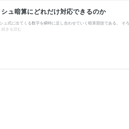
ッシュ暗算にどれだけ対応できるのか
ュ式に出てくる数字を瞬時に足し合わせていく暗算競技である。 そろ
フ
…
続きを読む
ラ
ッ
シ
ュ
暗
算
の
プ
ロ
は、“発
展
型”フ
ラ
ッ
シ
ュ