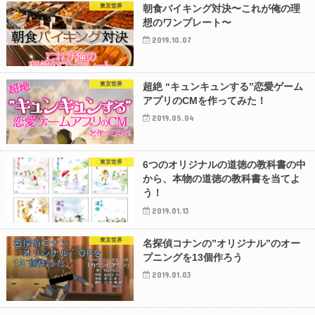
東京世界
朝食バイキング対決〜これが俺の理
想のワンプレート〜
2019.10.07
東京世界
超絶 “キュンキュンする”恋愛ゲーム
アプリのCMを作ってみた！
2019.05.04
東京世界
6つのオリジナルの道徳の教科書の中
から、本物の道徳の教科書を当てよ
う！
2019.01.13
東京世界
名探偵コナンの”オリジナル”のオー
プニングを13個作ろう
2019.01.03