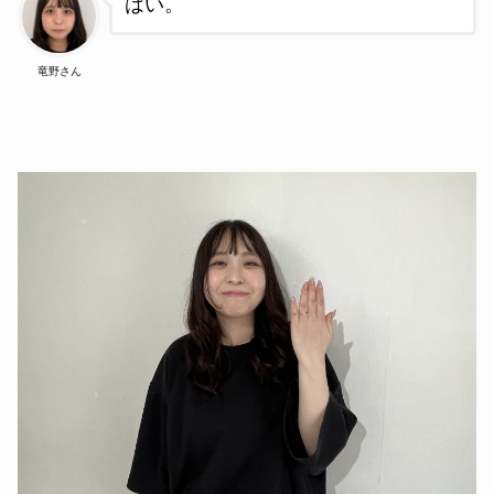
はい
。
竜野さん