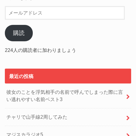
メ
ー
ル
ア
購読
ド
レ
224人の購読者に加わりましょう
ス
最近の投稿
彼女のことを浮気相手の名前で呼んでしまった際に言
い逃れやすい名前ベスト3
チャリで山手線2周してみた
マジスカラジオ5