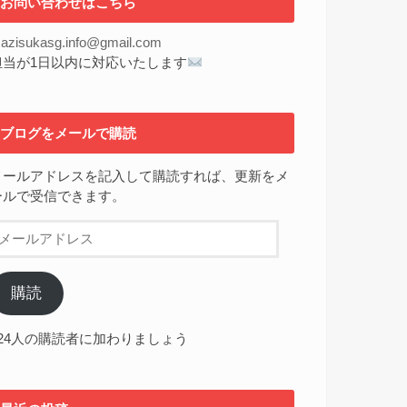
お問い合わせはこちら
azisukasg.info@gmail.com
担当が1日以内に対応いたします
ブログをメールで購読
メールアドレスを記入して購読すれば、更新をメ
ールで受信できます。
メ
ー
ル
ア
購読
ド
レ
224人の購読者に加わりましょう
ス