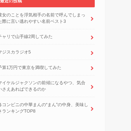
最近の投稿
彼女のことを浮気相手の名前で呼んでしまっ
た際に言い逃れやすい名前ベスト3
チャリで山手線2周してみた
マジスカラジオ5
予算1万円で東京を満喫してみた
マイケルジャクソンの前傾になるやつ、気合
いさえあればできるのか
各コンビニの中華まんの“まん”の中身、美味し
さランキングTOP8