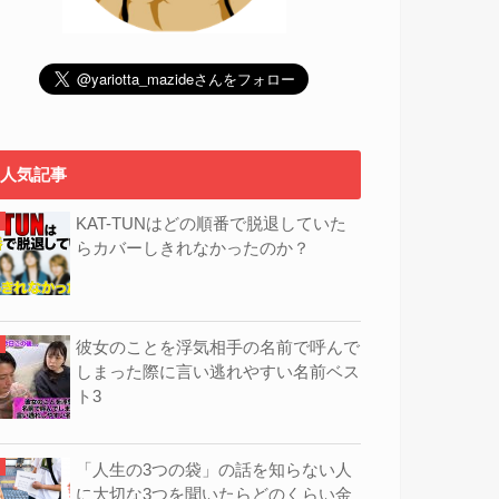
人気記事
KAT-TUNはどの順番で脱退していた
らカバーしきれなかったのか？
彼女のことを浮気相手の名前で呼んで
しまった際に言い逃れやすい名前ベス
ト3
「人生の3つの袋」の話を知らない人
に大切な3つを聞いたらどのくらい金