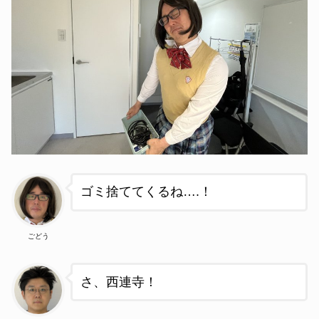
ゴミ捨ててくるね….
！
ごどう
さ、西連寺！