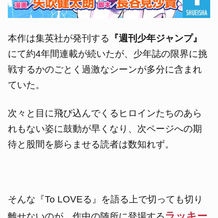
本作は集英社が発刊する
『週刊少年ジャンプ』
にて約4年間連載が続いたが、少年誌の限界に挑
戦するかのごとく過激なシーンが多分に含まれ
ていた。
次々と目に飛び込んでくるヒロインたちのあら
れもない姿に鼓動が早くなり、次ページへの期
待と股間を膨らませる読者は数知れず。
そんな『To LOVEる』を語る上で切っても切り
ラッキー
離せないのが、
作中の随所に登場する