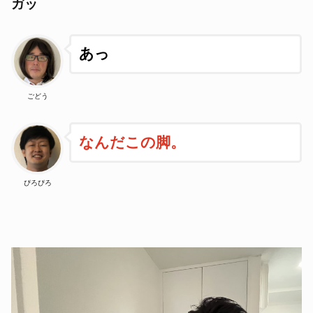
ガッ
あっ
ごどう
なんだこの脚。
ぴろぴろ