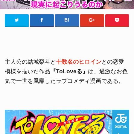
主人公の結城梨斗と
十数名のヒロイン
との恋愛
模様を描いた作品
『ToLoveる』
は、過激な
お色
気で一世を風靡したラブコメディ漫画である。