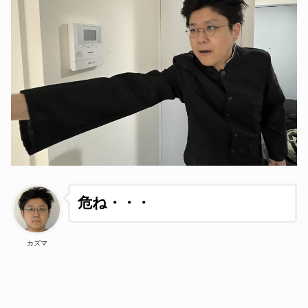
危ね・・・
カズマ