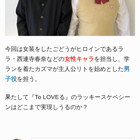
今回は女装をしたごどうがヒロインであるラ
ラ・西連寺春奈などの
女性キャラ
を担当し、学
ランを着たカズマが主人公リトを始めとした
男
子役
を担う。
果たして『To LOVEる』のラッキースケベシー
ンはどこまで実現しうるのか？