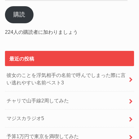
ル
ア
購読
ド
レ
224人の購読者に加わりましょう
ス
最近の投稿
彼女のことを浮気相手の名前で呼んでしまった際に言
い逃れやすい名前ベスト3
チャリで山手線2周してみた
マジスカラジオ5
予算1万円で東京を満喫してみた