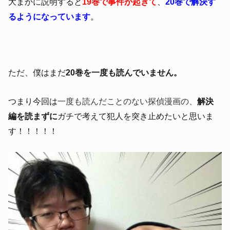
大まかに説明すると
19巻で事件が起きて
、
20巻で解決す
るようになっています
。
ただ、僕はまだ
20巻を一度も読んでいません。
つまり今回は
一度も読んだことのない探偵漫画の、
解決
編を読まずに
ガチで考えて犯人を突き止めたいと思いま
す！！！！！