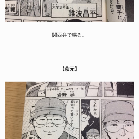
関西弁で喋る。
【萩元】