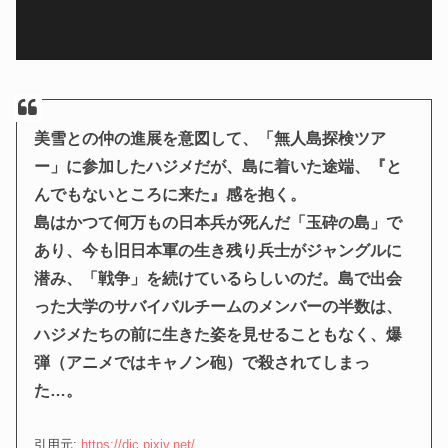
美雪との仲の進展を意図して、「無人島探検ツア
ー」に参加したハジメだが、島に着いた途端、『と
んでもないところに来た』感を抱く。
島はかつて何万もの日本兵が死んだ「玉砕の島」で
あり、今も旧日本軍の生き残り兵士がジャングルに
潜み、「戦争」を続けているらしいのだ。
島で出会
った大学のサバイバルチームのメンバーの半数は、
ハジメたちの前に生きた姿を見せることもなく、爆
弾（アニメではキャノン砲）で殺されてしまっ
た…。
引用元:
https://dic.pixiv.net/