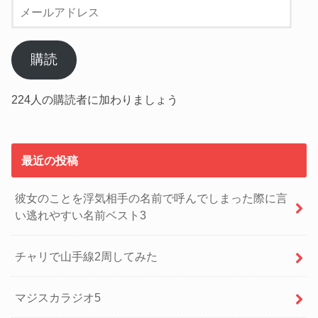
メ
ー
ル
ア
購読
ド
レ
224人の購読者に加わりましょう
ス
最近の投稿
彼女のことを浮気相手の名前で呼んでしまった際に言
い逃れやすい名前ベスト3
チャリで山手線2周してみた
マジスカラジオ5