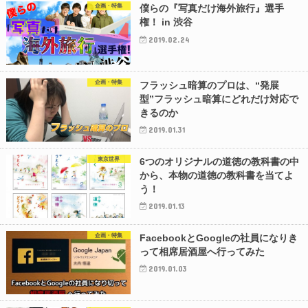
企画・特集
僕らの『写真だけ海外旅行』選手
権！ in 渋谷
2019.02.24
企画・特集
フラッシュ暗算のプロは、“発展
型”フラッシュ暗算にどれだけ対応で
きるのか
2019.01.31
東京世界
6つのオリジナルの道徳の教科書の中
から、本物の道徳の教科書を当てよ
う！
2019.01.13
企画・特集
FacebookとGoogleの社員になりき
って相席居酒屋へ行ってみた
2019.01.03