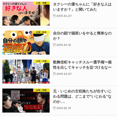
企画・特集
タクシーの運ちゃんに「好きな人は
いますか？」と聞いてみた
2019.04.27
企画・特集
自分の顔で福笑いをやると簡単なの
か？
2019.04.12
企画・特集
歌舞伎町キャッチスルー選手権〜個
性を出してキャッチを近づけるな〜
2019.04.07
企画・特集
元・いじめの主犯格たちが出すいじ
わる問題は、どこまで”いじわる”な
のか….
2019.03.19