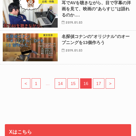
企画・特集
耳でAVを聴きながら、目で字幕の洋
画を見て、映画の”あらすじ”は語れ
るのか….
2019.01.03
東京世界
名探偵コナンの”オリジナル”のオー
プニングを13個作ろう
2019.01.03
<
1
…
14
15
16
17
>
Xはこちら