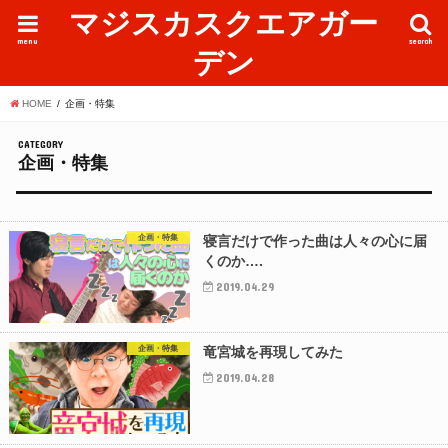
マジスカスクエアガー
menu
search
デン
HOME
企画・特集
CATEGORY
企画・特集
企画・特集
寝言だけで作った曲は人々の心に届
くのか….
2019.04.29
企画・特集
竜宮城を再現してみた
2019.04.28