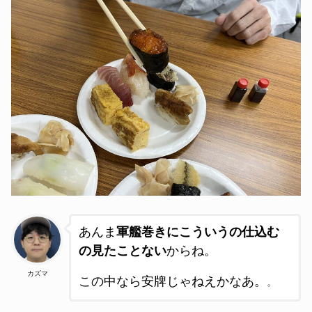
あんま
軍艦巻きにこういうの仕込む
の見たことない
からね。
カズマ
この中なら安牌じゃねえかなあ。
。