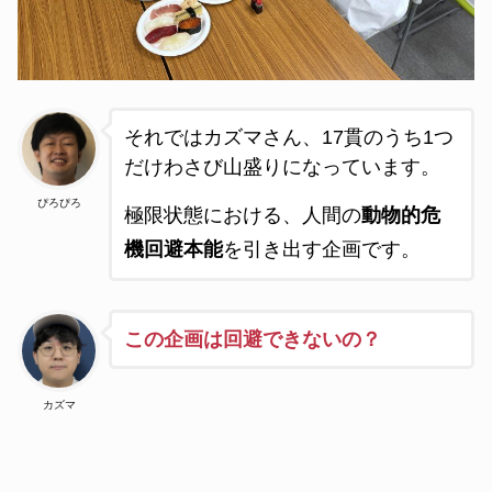
それではカズマさん、17貫のうち1つ
だけわさび山盛りになっています。
ぴろぴろ
極限状態における、人間の
動物的危
機回避本能
を引き出す企画です。
この企画は回避できないの？
カズマ