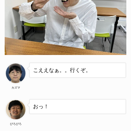
こええなぁ。。行くぞ
。
カズマ
おっ！
ぴろぴろ