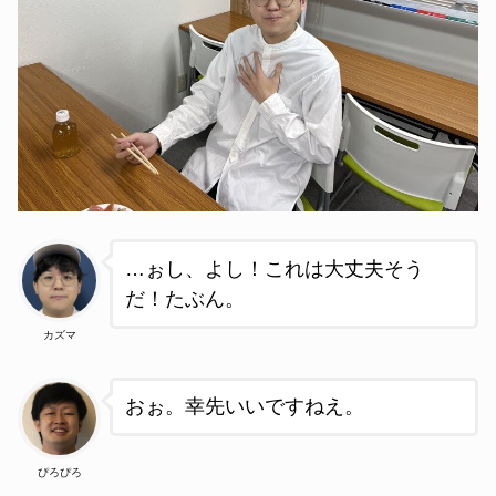
…ぉし、よし！これは大丈夫そう
だ！たぶん。
カズマ
おぉ。幸先いいですねえ。
ぴろぴろ