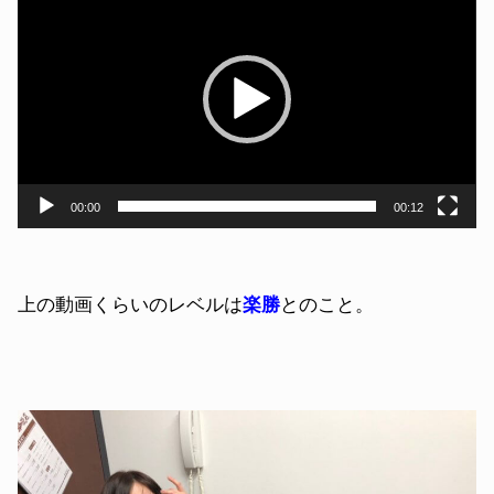
画
プ
レ
ー
ヤ
ー
00:00
00:12
上の動画くらいのレベルは
楽勝
とのこと。