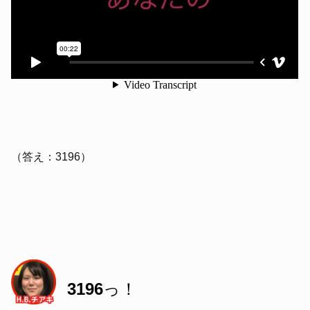
（答え：3196）
3196
っ！