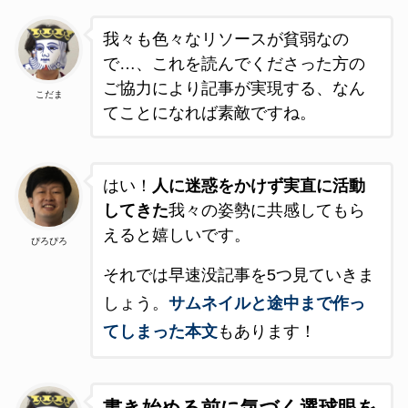
我々も色々なリソースが貧弱なの
で…、これを読んでくださった方の
ご協力により記事が実現する、なん
こだま
てことになれば素敵ですね。
はい！
人に迷惑をかけず実直に活動
してきた
我々の姿勢に共感してもら
えると嬉しいです。
ぴろぴろ
それでは早速没記事を5つ見ていきま
しょう。
サムネイルと途中まで作っ
てしまった本文
もあります！