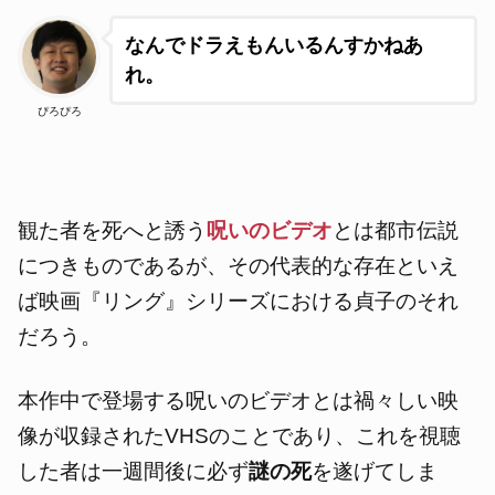
なんでドラえもんいるんすかねあ
れ。
ぴろぴろ
観た者を死へと誘う
呪いのビデオ
とは都市伝説
につきものであるが、その代表的な存在といえ
ば映画『リング』シリーズにおける貞子のそれ
だろう
。
本作中で登場する呪いのビデオと
は禍々しい映
像が収録されたVHSのことであり、これを視聴
した者は一週間後に必ず
謎の死
を遂げてしま