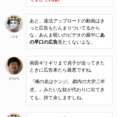
あと、違法アップロードの動画はき
っと広告もたんまりついてるから
な。あんま呪いのビデオの最中に
あ
こだま
の早口の広告
見たくないよな。
画面ギリギリまで貞子が迫ってきた
ときに広告来たら最悪ですね。
ぴろぴろ
『俺の名はケンジ。都内の大学二年
生。』
みたいな奴が代わりに出てき
ても。持て余しますしね。