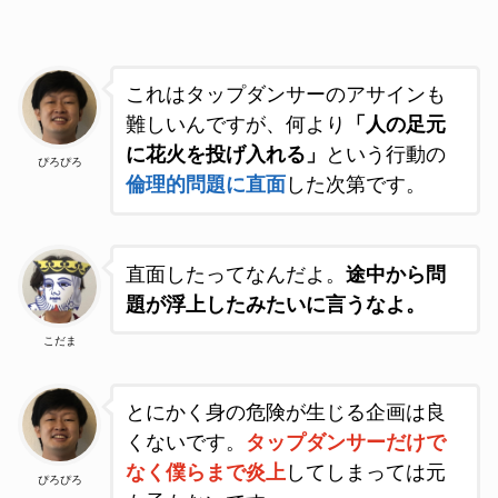
これはタップダンサーのアサインも
難しいんですが、何より
「人の足元
に花火を投げ入れる」
という行動の
ぴろぴろ
倫理的問題に直面
した次第です
。
直面したってなんだよ。
途中から問
題が浮上したみたいに言うなよ。
こだま
とにかく身の危険が生じる企画は良
くないです。
タップダンサーだけで
なく僕らまで炎上
してしまっては元
ぴろぴろ