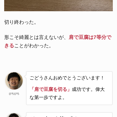
切り終わった。
形こそ綺麗とは言えないが、
肩で豆腐は7等分で
きる
ことがわかった。
ごどうさんおめでとうございます！
「肩で豆腐を切る」
成功です。偉大
ぴろぴろ
な第一歩ですよ。