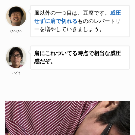
風以外の一つ目は、豆腐です。
威圧
せずに肩で切れる
もののレパートリ
ーを増やしていきましょう。
ぴろぴろ
肩にこれついてる時点で相当な威圧
感だぞ。
ごどう