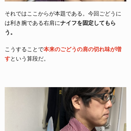
それではここからが本題である。今回ごどうに
は利き腕である右肩に
ナイフを固定してもら
う。
こうすることで
本来のごどうの肩の切れ味が増
す
という算段だ。