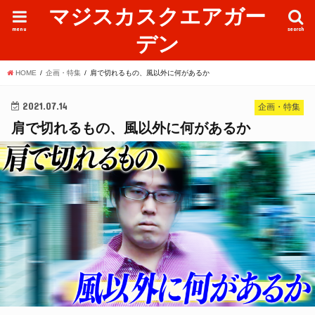
マジスカスクエアガー
menu
search
デン
HOME
企画・特集
肩で切れるもの、風以外に何があるか
2021.07.14
企画・特集
肩で切れるもの、風以外に何があるか