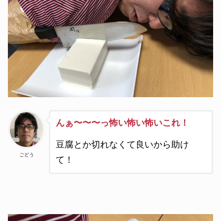
んぁ〜〜〜っ怖い怖い怖いこれ！
豆腐とか切れなくて良いから助け
ごどう
て！