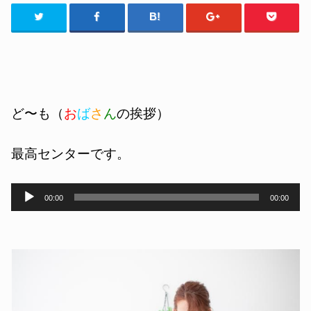
ど〜も（
お
ば
さ
ん
の挨拶）
最高センターです。
音
00:00
00:00
声
プ
レ
ー
ヤ
ー