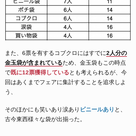
また、6票を有するコブクロにはすでに
2人分の
金玉袋が含まれている
ため、金玉袋もこの時点
で
既に12票獲得している
とも考えられるが、今
回はあくまでフェアに集計することを追求しよ
う、
そのほかにも笑いあり涙あり
ビニールあり
と、
古今東西様々な袋が出揃った。