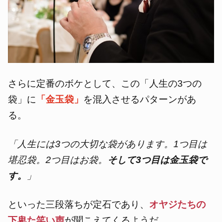
さらに定番のボケとして、この「人生の3つの
袋」に
「金玉袋」
を混入させるパターンがあ
る。
「人生には3つの大切な袋があります。1つ目は
堪忍袋。2つ目はお袋。
そして3つ目は金玉袋で
す。
」
といった三段落ちが定石であり、
オヤジたちの
下卑た笑い声
が聞こえてくるようだ。