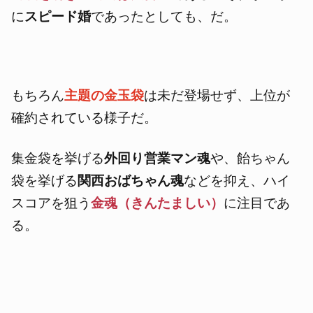
に
スピード婚
であったとしても、だ。
もちろん
主題の金玉袋
は未だ登場せず、上位が
確約されている様子だ。
集金袋を挙げる
外回り営業マン魂
や、飴ちゃん
袋を挙げる
関西おばちゃん魂
などを抑え、ハイ
スコアを狙う
金魂（きんたましい）
に注目であ
る。