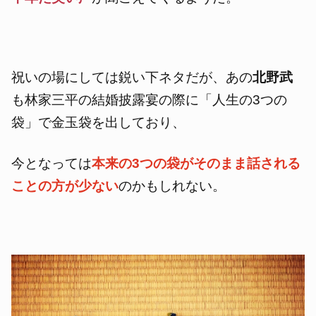
祝いの場にしては鋭い下ネタだが、
あの
北野武
も林家三平の結婚披露宴の際に「人生の3つの
袋」で金玉袋を出しており、
今となっては
本来の3つの袋がそのまま話される
ことの方が少ない
のかもしれない。