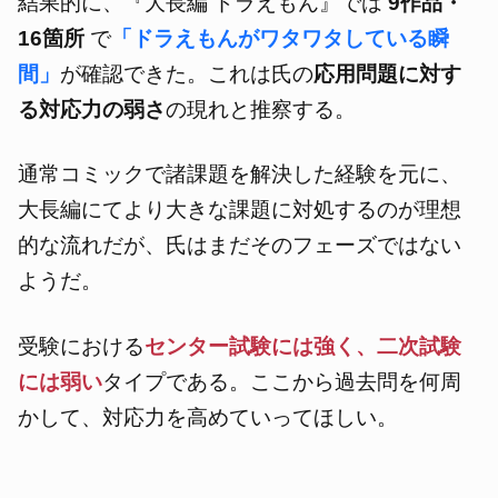
結果的に、『大長編 ドラえもん』では
9作品・
16箇所
で
「ドラえもんがワタワタしている瞬
間」
が確認できた。これは氏の
応用問題に対す
る対応力の弱さ
の現れと推察する。
通常コミックで諸課題を解決した経験を元に、
大長編にてより大きな課題に対処するのが理想
的な流れだが、氏はまだそのフェーズではない
ようだ。
受験における
センター試験には強く、二次試験
には弱い
タイプである。ここから過去問を何周
かして、対応力を高めていってほしい。