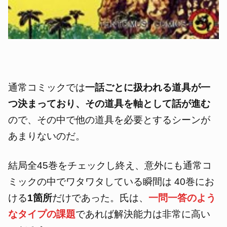
通常コミックでは
一話ごとに扱われる道具が一
つ決まっており、その道具を軸として話が進む
ので、その中で他の道具を必要とするシーンが
あまりないのだ。
結局全45巻をチェックし終え、意外にも通常コ
ミックの中でワタワタしている瞬間は 40巻にお
ける
1箇所
だけであった。
氏は、
一問一答のよう
なタイプの課題
であれば解決能力は非常に高い