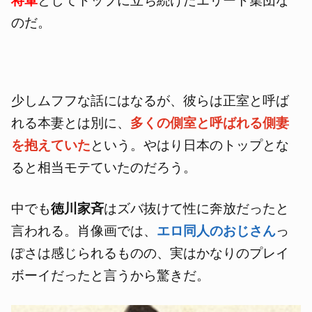
将軍
としてトップに立ち続けたエリート集団な
のだ。
少しムフフな話にはなるが、彼らは正室と呼ば
れる本妻とは別に、
多くの側室と呼ばれる側妻
を抱えていた
という。やはり日本のトップとな
ると相当モテていたのだろう。
中でも
徳川家斉
はズバ抜けて性に奔放だったと
言われる。肖像画では、
エロ同人のおじさん
っ
ぽさは感じられるものの、実はかなりのプレイ
ボーイだったと言うから驚きだ。