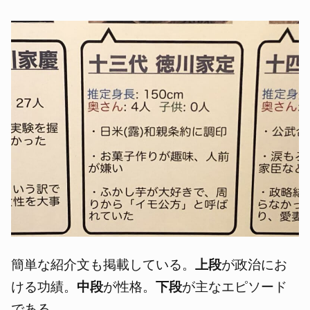
簡単な紹介文も掲載している。
上段
が政治にお
ける功績。
中段
が性格。
下段
が主なエピソード
である。