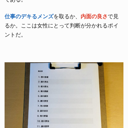
仕事のデキるメンズ
を取るか、
内面の良さ
で見
るか。ここは女性にとって判断が分かれるポイ
ントだ。