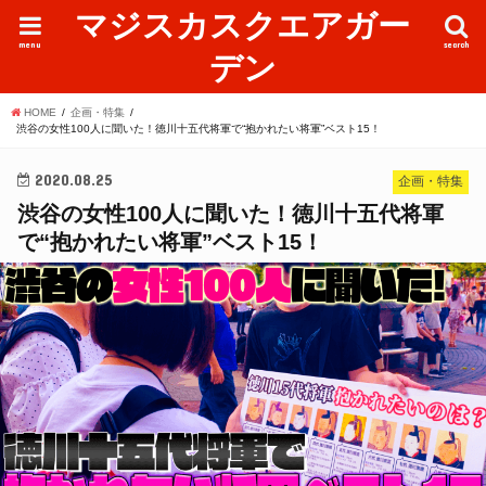
マジスカスクエアガー
menu
search
デン
HOME
企画・特集
渋谷の女性100人に聞いた！徳川十五代将軍で“抱かれたい将軍”ベスト15！
2020.08.25
企画・特集
渋谷の女性100人に聞いた！徳川十五代将軍
で“抱かれたい将軍”ベスト15！