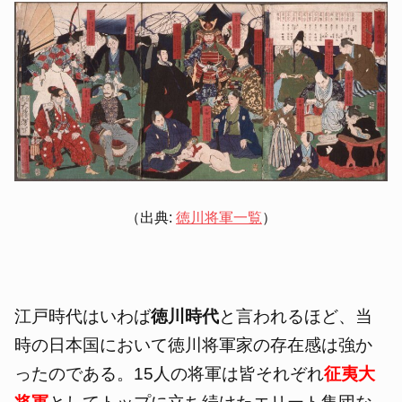
（出典:
徳川将軍一覧
）
江戸時代はいわば
徳川時代
と言われるほど、当
時の日本国において徳川将軍家の存在感は強か
ったのである。15人の将軍は皆それぞれ
征夷大