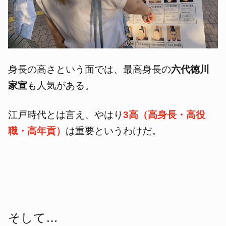
身長の高さという面では、最高身長の
六代徳川
家宣
も人気がある。
江戸時代とは言え、やはり
3高（高身長・高役
職・高年貢）
は重要というわけだ。
そして…