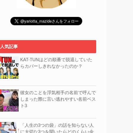
人気記事
KAT-TUNはどの順番で脱退していた
らカバーしきれなかったのか？
彼女のことを浮気相手の名前で呼んで
しまった際に言い逃れやすい名前ベス
ト3
「人生の3つの袋」の話を知らない人
に大切な3つを聞いたらどのくらい金