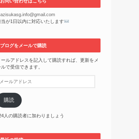
お問い合わせはこちら
azisukasg.info@gmail.com
担当が1日以内に対応いたします
ブログをメールで購読
メールアドレスを記入して購読すれば、更新をメ
ールで受信できます。
メ
ー
ル
ア
購読
ド
レ
224人の購読者に加わりましょう
ス