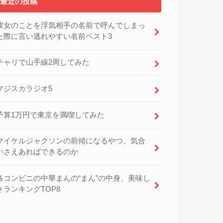
最近の投稿
彼女のことを浮気相手の名前で呼んでしまっ
た際に言い逃れやすい名前ベスト3
チャリで山手線2周してみた
マジスカラジオ5
予算1万円で東京を満喫してみた
マイケルジャクソンの前傾になるやつ、気合
いさえあればできるのか
各コンビニの中華まんの“まん”の中身、美味し
さランキングTOP8