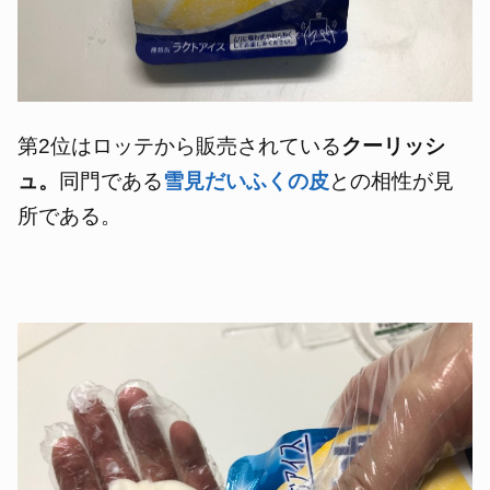
第2位はロッテから販売されている
クーリッシ
ュ。
同門である
雪見だいふくの皮
との相性が見
所である。