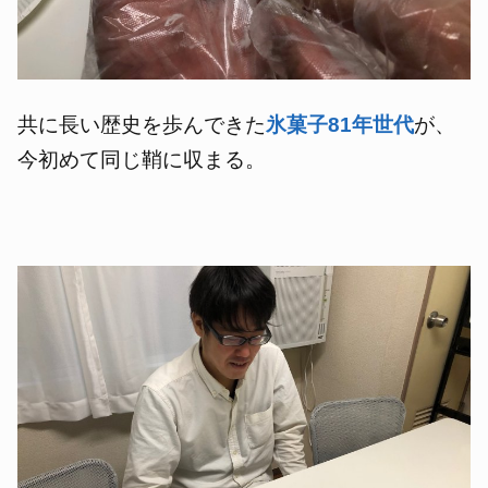
共に長い歴史を歩んできた
氷菓子81年世代
が、
今初めて同じ鞘に収まる。