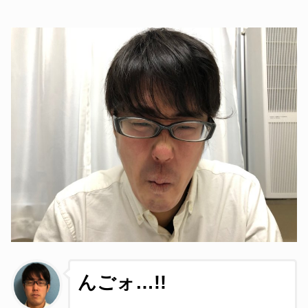
んごォ
…!!