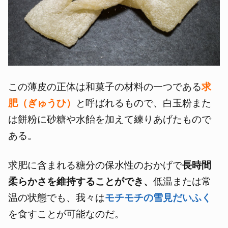
この薄皮の正体は和菓子の材料の一つである
求
肥（ぎゅうひ）
と呼ばれるもので、白玉粉また
は餅粉に砂糖や水飴を加えて練りあげたもので
ある。
求肥に含まれる糖分の保水性のおかげで
長時間
柔らかさを維持することができ、
低温または常
温の状態でも、我々は
モチモチの雪見だいふく
を食すことが可能なのだ。