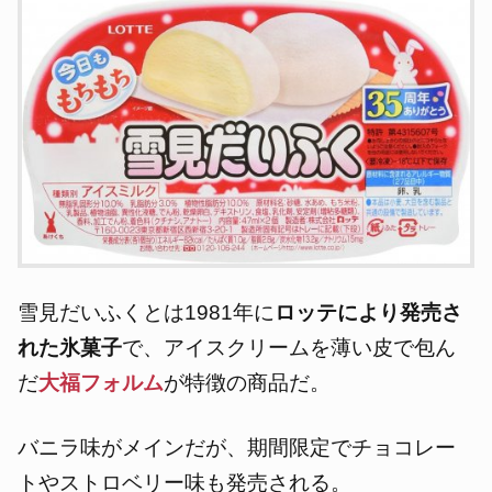
雪見だいふくとは1981年に
ロッテにより発売さ
れた氷菓子
で、アイスクリームを薄い皮で包ん
だ
大福フォルム
が特徴の商品だ。
バニラ味がメインだが、期間限定でチョコレー
トやストロベリー味も発売される。