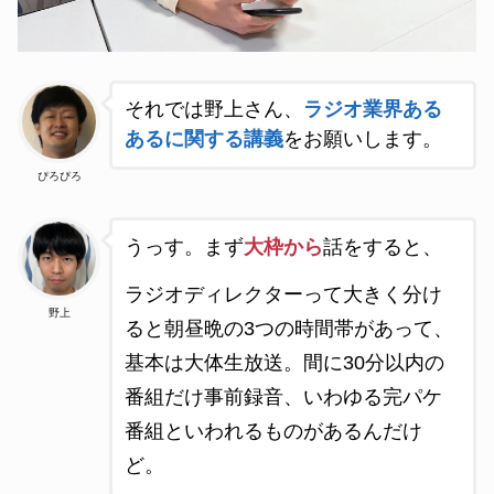
それでは野上さん、
ラジオ業界ある
あるに関する講義
をお願いします。
ぴろぴろ
うっす。まず
大枠から
話をすると、
ラジオディレクターって大きく分け
野上
ると朝昼晩の3つの時間帯があって、
基本は大体生放送。間に30分以内の
番組だけ事前録音、いわゆる完パケ
番組といわれるものがあるんだけ
ど。