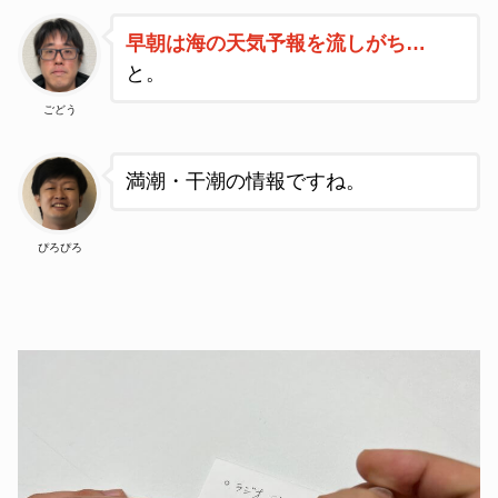
早朝は海の天気予報を流しがち…
と
。
ごどう
満潮・干潮の情報ですね。
ぴろぴろ