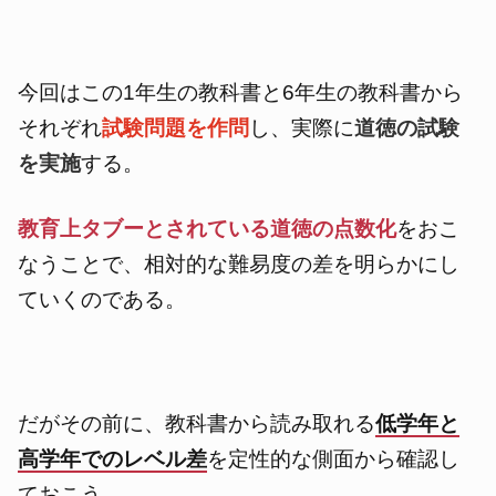
今回はこの1年生の教科書と6年生の教科書から
それぞれ
試験問題を作問
し、実際に
道徳の試験
を実施
する。
教育上タブーとされている道徳の点数化
をおこ
なうことで、相対的な難易度の差を明らかにし
ていくのである。
だがその前に、教科書から読み取れる
低学年と
高学年でのレベル差
を定性的な側面から確認し
ておこう。