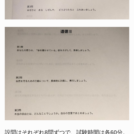
設問はそれぞれ8問ずつで、試験時間は各60分。