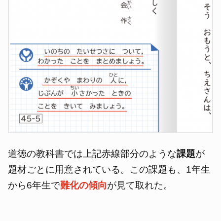
道徳の教科書では上記赤線部分のような
課題
が
題材ごとに用意されている。この課題も、1年生
から6年生で
難化の傾向
が見て取れた。