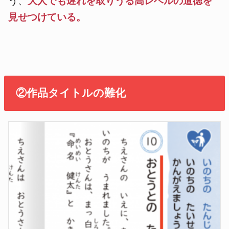
う、
大人でも遅れを取りうる
高レベルの道徳
を
見せつけている。
②作品タイトルの難化