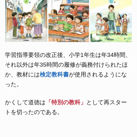
学習指導要領の改正後、小学1年生は年34時間、
それ以外は年35時間の履修が義務付けられたほ
か、教材には
検定教科書
が使用されるようにな
った。
かくして道徳は
「特別の教科」
として再スター
トを切ったのである。