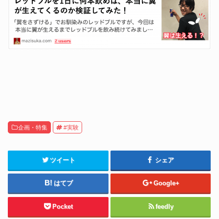
企画・特集
#実験
ツイート
シェア
はてブ
Google+
Pocket
feedly