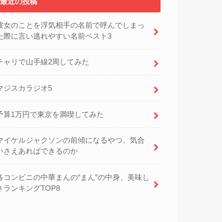
最近の投稿
彼女のことを浮気相手の名前で呼んでしまっ
た際に言い逃れやすい名前ベスト3
チャリで山手線2周してみた
マジスカラジオ5
予算1万円で東京を満喫してみた
マイケルジャクソンの前傾になるやつ、気合
いさえあればできるのか
各コンビニの中華まんの“まん”の中身、美味し
さランキングTOP8