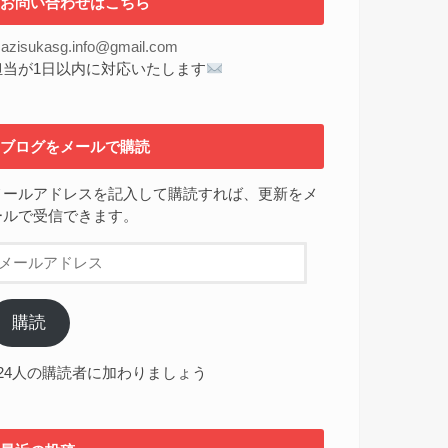
お問い合わせはこちら
azisukasg.info@gmail.com
担当が1日以内に対応いたします
ブログをメールで購読
メールアドレスを記入して購読すれば、更新をメ
ールで受信できます。
メ
ー
ル
ア
購読
ド
レ
224人の購読者に加わりましょう
ス