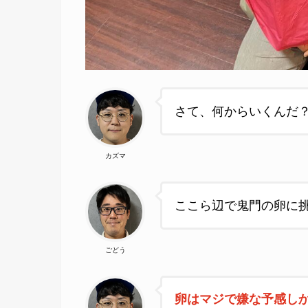
さて、何からいくんだ
カズマ
ここら辺で鬼門の卵に
ごどう
卵はマジで嫌な予感し